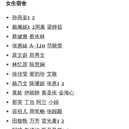
女生宿舍
孙燕姿1
2
戴佩妮1
2
周蕙
梁静茹
蔡健雅
蔡依林
张惠妹
A-Lin
范晓萱
莫文蔚
郑秀文
林忆莲
陈慧娴
徐佳莹
黄韵玲
艾敬
杨乃文
陈珊妮
张悬1
2
黄龄
伊能静
黄圣依
金海心
那英
丁当
阿兰
小娟
容祖儿
周笔畅
张靓颖
田馥甄
万芳
雷光夏1
2