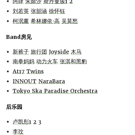
阿肆
朱婧汐
斯丹曼簇1
2
刘若英
张韶涵
徐怀钰
柯泯薰
希林娜依·高
吴莫愁
Band房见
新裤子
旅行团
Joyside
木马
南拳妈妈
动力火车
张淇和黑豹
At17
Twins
INNOUT
NaraBara
Tokyo Ska Paradise Orchestra
后乐园
卢凯彤1
2
3
李玟