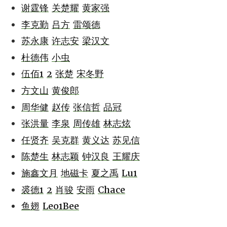
谢霆锋
关楚耀
黄家强
李克勤
吕方
雷颂德
苏永康
许志安
梁汉文
杜德伟
小虫
伍佰1
2
张楚
宋冬野
方文山
黄俊郎
周华健
赵传
张信哲
品冠
张洪量
李泉
周传雄
林志炫
任贤齐
吴克群
黄义达
苏见信
陈楚生
林志颖
钟汉良
王耀庆
施鑫文月
地磁卡
夏之禹
Lu1
裘德1
2
肖骏
安雨
Chace
鱼翅
Leo1Bee