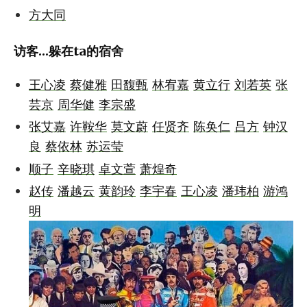
方大同
访客...躲在ta的宿舍
王心凌
蔡健雅
田馥甄
林宥嘉
黄立行
刘若英
张
芸京
周华健
李宗盛
张艾嘉
许鞍华
莫文蔚
任贤齐
陈奂仁
吕方
钟汉
良
蔡依林
苏运莹
顺子
辛晓琪
卓文萱
萧煌奇
赵传
潘越云
黄韵玲
李宇春
王心凌
潘玮柏
游鸿
明