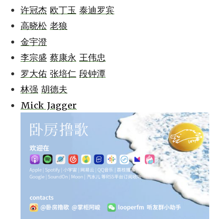
许冠杰
欧丁玉
泰迪罗宾
高晓松
老狼
金宇澄
李宗盛
蔡康永
王伟忠
罗大佑
张培仁
段钟潭
林强
胡德夫
Mick Jagger