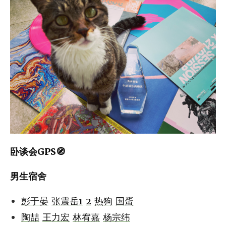
卧谈会GPS🧭
男生宿舍
彭于晏
张震岳1
2
热狗
国蛋
陶喆
王力宏
林宥嘉
杨宗纬