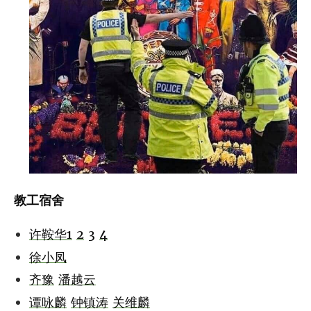
教工宿舍
许鞍华1
2
3
4
徐小凤
齐豫
潘越云
谭咏麟
钟镇涛
关维麟