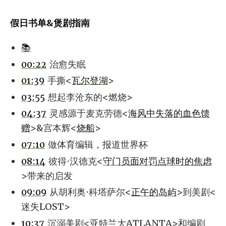
假日书单&煲剧指南
📚
00:22
治愈失眠
01:39
手撕<
瓦尔登湖
>
03:55
想起李沧东的<燃烧>
04:37
灵感源于麦克劳德<
海风中失落的血色馈
赠
>&宫本辉<
烧船
>
07:10
做体育编辑，报道世界杯
08:14
彼得·汉德克<
守门员面对罚点球时的焦虑
>带来的启发
09:09
从胡利奥·科塔萨尔<
正午的岛屿
>到美剧<
迷失LOST>
10:37
沉溺美剧<亚特兰大ATLANTA>和编剧