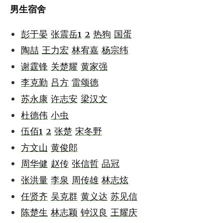
男生宿舍
彭于晏
张震岳1
2
热狗
国蛋
陶喆
王力宏
林宥嘉
杨宗纬
谢霆锋
关楚耀
黄家强
李克勤
吕方
雷颂德
苏永康
许志安
梁汉文
杜德伟
小虫
伍佰1
2
张楚
宋冬野
方文山
黄俊郎
周华健
赵传
张信哲
品冠
张洪量
李泉
周传雄
林志炫
任贤齐
吴克群
黄义达
苏见信
陈楚生
林志颖
钟汉良
王耀庆