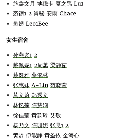
施鑫文月
地磁卡
夏之禹
Lu1
裘德1
2
肖骏
安雨
Chace
鱼翅
Leo1Bee
女生宿舍
孙燕姿1
2
戴佩妮1
2
周蕙
梁静茹
蔡健雅
蔡依林
张惠妹
A-Lin
范晓萱
莫文蔚
郑秀文
林忆莲
陈慧娴
徐佳莹
黄韵玲
艾敬
杨乃文
陈珊妮
张悬1
2
黄龄
伊能静
黄圣依
金海心