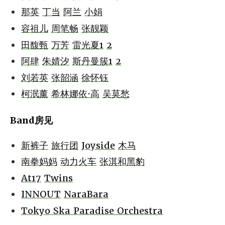
那英
丁当
阿兰
小娟
容祖儿
周笔畅
张靓颖
田馥甄
万芳
雷光夏1
2
阿肆
朱婧汐
斯丹曼簇1
2
刘若英
张韶涵
徐怀钰
柯泯薰
希林娜依·高
吴莫愁
Band房见
新裤子
旅行团
Joyside
木马
南拳妈妈
动力火车
张淇和黑豹
At17
Twins
INNOUT
NaraBara
Tokyo Ska Paradise Orchestra