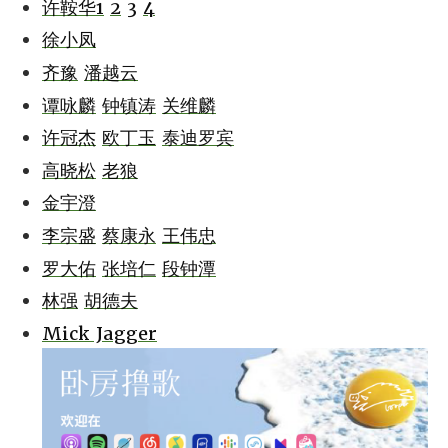
许鞍华1
2
3
4
徐小凤
齐豫
潘越云
谭咏麟
钟镇涛
关维麟
许冠杰
欧丁玉
泰迪罗宾
高晓松
老狼
金宇澄
李宗盛
蔡康永
王伟忠
罗大佑
张培仁
段钟潭
林强
胡德夫
Mick Jagger