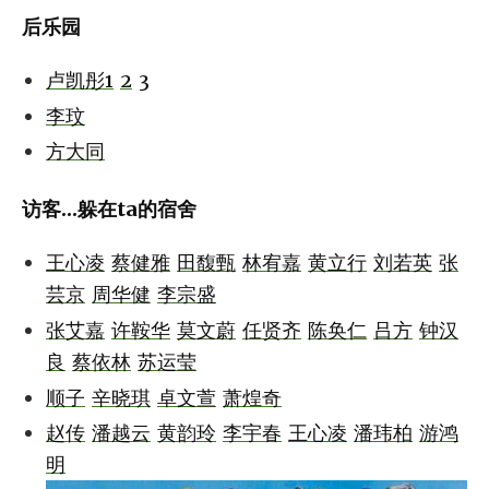
后乐园
卢凯彤1
2
3
李玟
方大同
访客...躲在ta的宿舍
王心凌
蔡健雅
田馥甄
林宥嘉
黄立行
刘若英
张
芸京
周华健
李宗盛
张艾嘉
许鞍华
莫文蔚
任贤齐
陈奂仁
吕方
钟汉
良
蔡依林
苏运莹
顺子
辛晓琪
卓文萱
萧煌奇
赵传
潘越云
黄韵玲
李宇春
王心凌
潘玮柏
游鸿
明