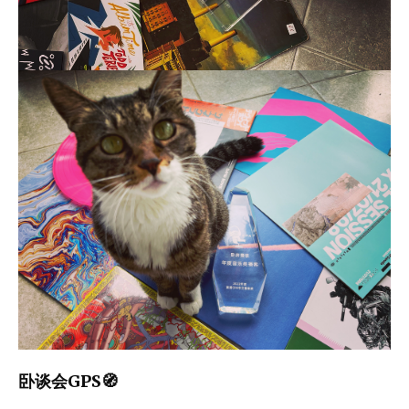
卧谈会GPS🧭