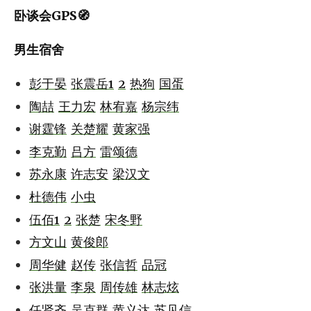
卧谈会GPS🧭
男生宿舍
彭于晏
张震岳1
2
热狗
国蛋
陶喆
王力宏
林宥嘉
杨宗纬
谢霆锋
关楚耀
黄家强
李克勤
吕方
雷颂德
苏永康
许志安
梁汉文
杜德伟
小虫
伍佰1
2
张楚
宋冬野
方文山
黄俊郎
周华健
赵传
张信哲
品冠
张洪量
李泉
周传雄
林志炫
任贤齐
吴克群
黄义达
苏见信