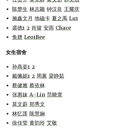
陈楚生
林志颖
钟汉良
王耀庆
施鑫文月
地磁卡
夏之禹
Lu1
裘德1
2
肖骏
安雨
Chace
鱼翅
Leo1Bee
女生宿舍
孙燕姿1
2
戴佩妮1
2
周蕙
梁静茹
蔡健雅
蔡依林
张惠妹
A-Lin
范晓萱
莫文蔚
郑秀文
林忆莲
陈慧娴
徐佳莹
黄韵玲
艾敬