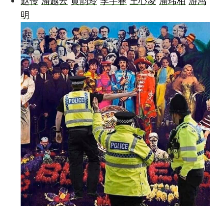
赵传
潘越云
黄韵玲
李宇春
王心凌
潘玮柏
游鸿
明