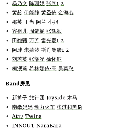
杨乃文
陈珊妮
张悬1
2
黄龄
伊能静
黄圣依
金海心
那英
丁当
阿兰
小娟
容祖儿
周笔畅
张靓颖
田馥甄
万芳
雷光夏1
2
阿肆
朱婧汐
斯丹曼簇1
2
刘若英
张韶涵
徐怀钰
柯泯薰
希林娜依·高
吴莫愁
Band房见
新裤子
旅行团
Joyside
木马
南拳妈妈
动力火车
张淇和黑豹
At17
Twins
INNOUT
NaraBara