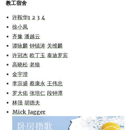
教工宿舍
许鞍华1
2
3
4
徐小凤
齐豫
潘越云
谭咏麟
钟镇涛
关维麟
许冠杰
欧丁玉
泰迪罗宾
高晓松
老狼
金宇澄
李宗盛
蔡康永
王伟忠
罗大佑
张培仁
段钟潭
林强
胡德夫
Mick Jagger