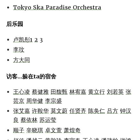
Tokyo Ska Paradise Orchestra
后乐园
卢凯彤1
2
3
李玟
方大同
访客...躲在ta的宿舍
王心凌
蔡健雅
田馥甄
林宥嘉
黄立行
刘若英
张
芸京
周华健
李宗盛
张艾嘉
许鞍华
莫文蔚
任贤齐
陈奂仁
吕方
钟汉
良
蔡依林
苏运莹
顺子
辛晓琪
卓文萱
萧煌奇