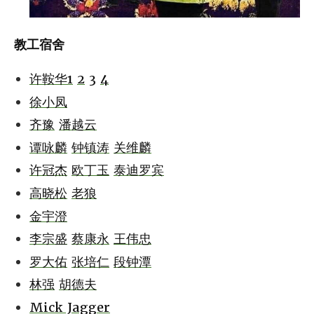
教工宿舍
许鞍华1
2
3
4
徐小凤
齐豫
潘越云
谭咏麟
钟镇涛
关维麟
许冠杰
欧丁玉
泰迪罗宾
高晓松
老狼
金宇澄
李宗盛
蔡康永
王伟忠
罗大佑
张培仁
段钟潭
林强
胡德夫
Mick Jagger