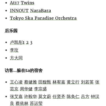
At17
Twins
INNOUT
NaraBara
Tokyo Ska Paradise Orchestra
后乐园
卢凯彤1
2
3
李玟
方大同
访客...躲在ta的宿舍
王心凌
蔡健雅
田馥甄
林宥嘉
黄立行
刘若英
张
芸京
周华健
李宗盛
张艾嘉
许鞍华
莫文蔚
任贤齐
陈奂仁
吕方
钟汉
良
蔡依林
苏运莹