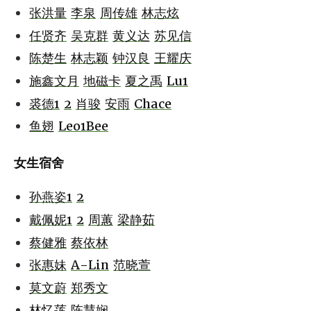
张洪量
李泉
周传雄
林志炫
任贤齐
吴克群
黄义达
苏见信
陈楚生
林志颖
钟汉良
王耀庆
施鑫文月
地磁卡
夏之禹
Lu1
裘德1
2
肖骏
安雨
Chace
鱼翅
Leo1Bee
女生宿舍
孙燕姿1
2
戴佩妮1
2
周蕙
梁静茹
蔡健雅
蔡依林
张惠妹
A-Lin
范晓萱
莫文蔚
郑秀文
林忆莲
陈慧娴