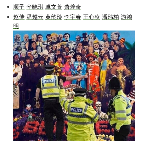
顺子
辛晓琪
卓文萱
萧煌奇
赵传
潘越云
黄韵玲
李宇春
王心凌
潘玮柏
游鸿
明