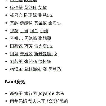
徐佳莹
黄韵玲
艾敬
杨乃文
陈珊妮
张悬1
2
黄龄
伊能静
黄圣依
金海心
那英
丁当
阿兰
小娟
容祖儿
周笔畅
张靓颖
田馥甄
万芳
雷光夏1
2
阿肆
朱婧汐
斯丹曼簇1
2
刘若英
张韶涵
徐怀钰
柯泯薰
希林娜依·高
吴莫愁
Band房见
新裤子
旅行团
Joyside
木马
南拳妈妈
动力火车
张淇和黑豹