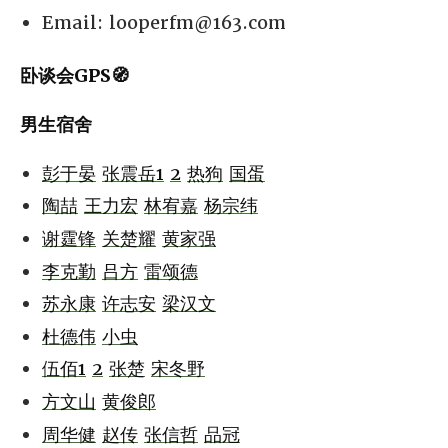
Email:
looperfm@163.com
卧谈会GPS🧭
男生宿舍
彭于晏
张震岳1
2
热狗
国蛋
陶喆
王力宏
林宥嘉
杨宗纬
谢霆锋
关楚耀
黄家强
李克勤
吕方
雷颂德
苏永康
许志安
梁汉文
杜德伟
小虫
伍佰1
2
张楚
宋冬野
方文山
黄俊郎
周华健
赵传
张信哲
品冠