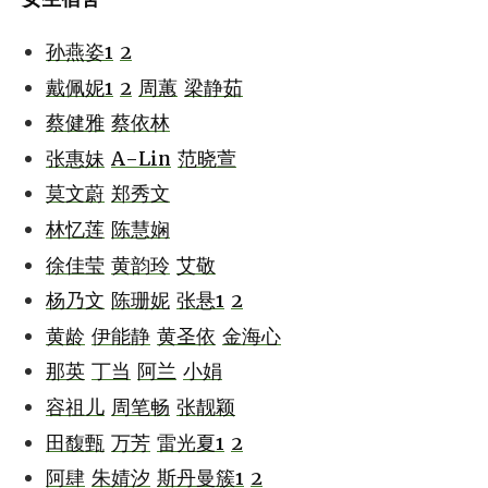
孙燕姿1
2
戴佩妮1
2
周蕙
梁静茹
蔡健雅
蔡依林
张惠妹
A-Lin
范晓萱
莫文蔚
郑秀文
林忆莲
陈慧娴
徐佳莹
黄韵玲
艾敬
杨乃文
陈珊妮
张悬1
2
黄龄
伊能静
黄圣依
金海心
那英
丁当
阿兰
小娟
容祖儿
周笔畅
张靓颖
田馥甄
万芳
雷光夏1
2
阿肆
朱婧汐
斯丹曼簇1
2