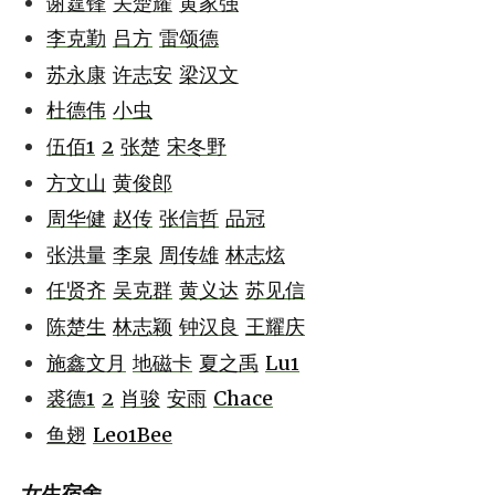
谢霆锋
关楚耀
黄家强
李克勤
吕方
雷颂德
苏永康
许志安
梁汉文
杜德伟
小虫
伍佰1
2
张楚
宋冬野
方文山
黄俊郎
周华健
赵传
张信哲
品冠
张洪量
李泉
周传雄
林志炫
任贤齐
吴克群
黄义达
苏见信
陈楚生
林志颖
钟汉良
王耀庆
施鑫文月
地磁卡
夏之禹
Lu1
裘德1
2
肖骏
安雨
Chace
鱼翅
Leo1Bee
女生宿舍