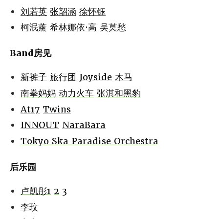
刘若英
张韶涵
徐怀钰
柯泯薰
希林娜依·高
吴莫愁
Band房见
新裤子
旅行团
Joyside
木马
南拳妈妈
动力火车
张淇和黑豹
At17
Twins
INNOUT
NaraBara
Tokyo Ska Paradise Orchestra
后乐园
卢凯彤1
2
3
李玟