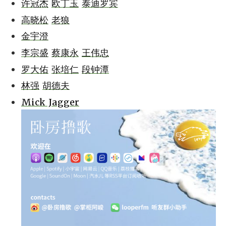
许冠杰
欧丁玉
泰迪罗宾
高晓松
老狼
金宇澄
李宗盛
蔡康永
王伟忠
罗大佑
张培仁
段钟潭
林强
胡德夫
Mick Jagger