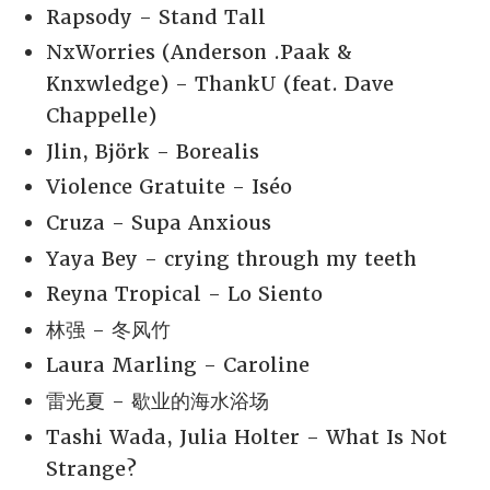
Rapsody - Stand Tall
NxWorries (Anderson .Paak &
Knxwledge) - ThankU (feat. Dave
Chappelle)
Jlin, Björk - Borealis
Violence Gratuite - Iséo
Cruza - Supa Anxious
Yaya Bey - crying through my teeth
Reyna Tropical - Lo Siento
林强 - 冬风竹
Laura Marling - Caroline
雷光夏 - 歇业的海水浴场
Tashi Wada, Julia Holter - What Is Not
Strange?