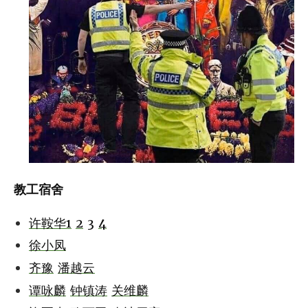
教工宿舍
许鞍华1
2
3
4
徐小凤
齐豫
潘越云
谭咏麟
钟镇涛
关维麟