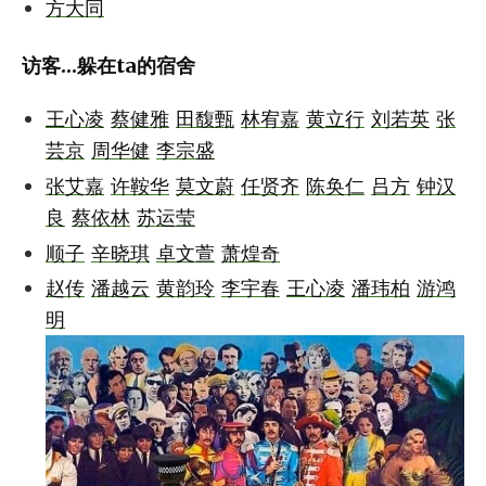
方大同
访客...躲在ta的宿舍
王心凌
蔡健雅
田馥甄
林宥嘉
黄立行
刘若英
张
芸京
周华健
李宗盛
张艾嘉
许鞍华
莫文蔚
任贤齐
陈奂仁
吕方
钟汉
良
蔡依林
苏运莹
顺子
辛晓琪
卓文萱
萧煌奇
赵传
潘越云
黄韵玲
李宇春
王心凌
潘玮柏
游鸿
明