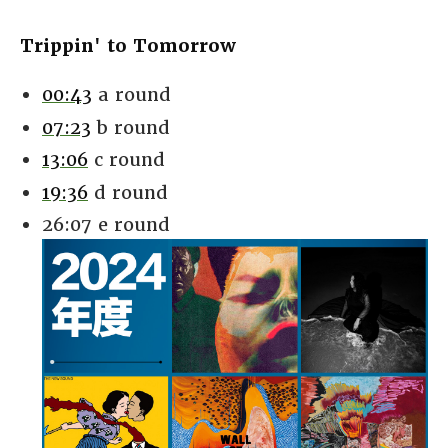
Trippin' to Tomorrow
00:43
a round
07:23
b round
13:06
c round
19:36
d round
26:07 e round