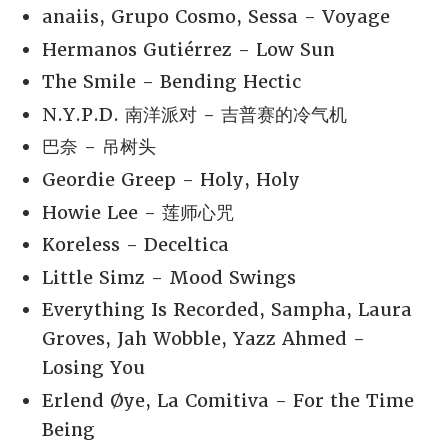
anaiis, Grupo Cosmo, Sessa - Voyage
Hermanos Gutiérrez - Low Sun
The Smile - Bending Hectic
N.Y.P.D. 南洋派对 - 吉普赛的冷气机
巴奈 - 吊树头
Geordie Greep - Holy, Holy
Howie Lee - 莲师心咒
Koreless - Deceltica
Little Simz - Mood Swings
Everything Is Recorded, Sampha, Laura
Groves, Jah Wobble, Yazz Ahmed -
Losing You
Erlend Øye, La Comitiva - For the Time
Being