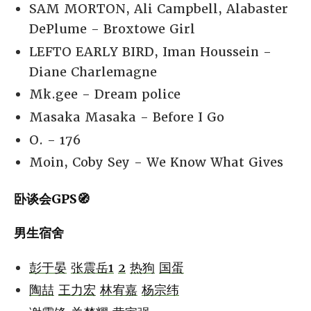
SAM MORTON, Ali Campbell, Alabaster
DePlume - Broxtowe Girl
LEFTO EARLY BIRD, Iman Houssein -
Diane Charlemagne
Mk.gee - Dream police
Masaka Masaka - Before I Go
O. - 176
Moin, Coby Sey - We Know What Gives
卧谈会GPS🧭
男生宿舍
彭于晏
张震岳1
2
热狗
国蛋
陶喆
王力宏
林宥嘉
杨宗纬