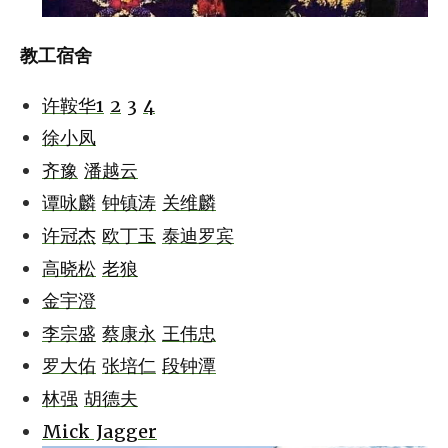
教工宿舍
许鞍华1
2
3
4
徐小凤
齐豫
潘越云
谭咏麟
钟镇涛
关维麟
许冠杰
欧丁玉
泰迪罗宾
高晓松
老狼
金宇澄
李宗盛
蔡康永
王伟忠
罗大佑
张培仁
段钟潭
林强
胡德夫
Mick Jagger