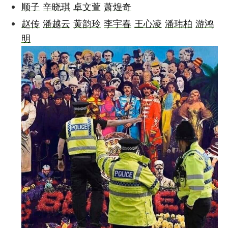
顺子
辛晓琪
卓文萱
萧煌奇
赵传
潘越云
黄韵玲
李宇春
王心凌
潘玮柏
游鸿
明