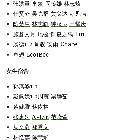
张洪量
李泉
周传雄
林志炫
任贤齐
吴克群
黄义达
苏见信
陈楚生
林志颖
钟汉良
王耀庆
施鑫文月
地磁卡
夏之禹
Lu1
裘德1
2
肖骏
安雨
Chace
鱼翅
Leo1Bee
女生宿舍
孙燕姿1
2
戴佩妮1
2
周蕙
梁静茹
蔡健雅
蔡依林
张惠妹
A-Lin
范晓萱
莫文蔚
郑秀文
林忆莲
陈慧娴