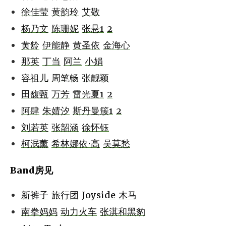
徐佳莹
黄韵玲
艾敬
杨乃文
陈珊妮
张悬1
2
黄龄
伊能静
黄圣依
金海心
那英
丁当
阿兰
小娟
容祖儿
周笔畅
张靓颖
田馥甄
万芳
雷光夏1
2
阿肆
朱婧汐
斯丹曼簇1
2
刘若英
张韶涵
徐怀钰
柯泯薰
希林娜依·高
吴莫愁
Band房见
新裤子
旅行团
Joyside
木马
南拳妈妈
动力火车
张淇和黑豹