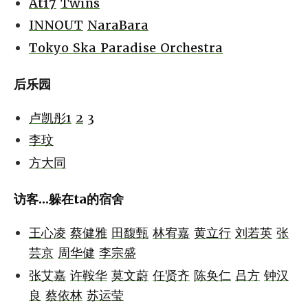
At17
Twins
INNOUT
NaraBara
Tokyo Ska Paradise Orchestra
后乐园
卢凯彤1
2
3
李玟
方大同
访客...躲在ta的宿舍
王心凌
蔡健雅
田馥甄
林宥嘉
黄立行
刘若英
张
芸京
周华健
李宗盛
张艾嘉
许鞍华
莫文蔚
任贤齐
陈奂仁
吕方
钟汉
良
蔡依林
苏运莹