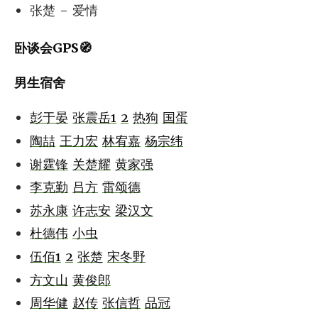
张楚 - 爱情
卧谈会GPS🧭
男生宿舍
彭于晏
张震岳1
2
热狗
国蛋
陶喆
王力宏
林宥嘉
杨宗纬
谢霆锋
关楚耀
黄家强
李克勤
吕方
雷颂德
苏永康
许志安
梁汉文
杜德伟
小虫
伍佰1
2
张楚
宋冬野
方文山
黄俊郎
周华健
赵传
张信哲
品冠