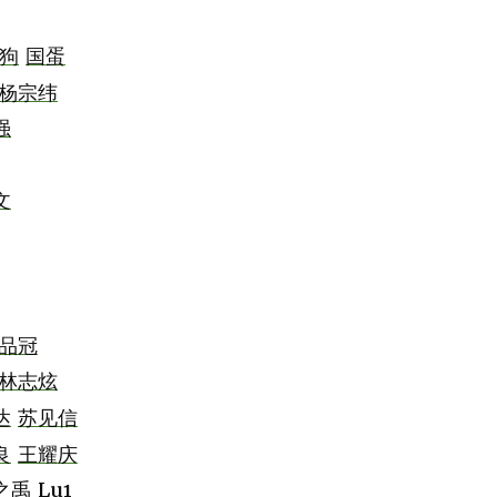
狗
国蛋
杨宗纬
强
文
品冠
林志炫
达
苏见信
良
王耀庆
之禹
Lu1