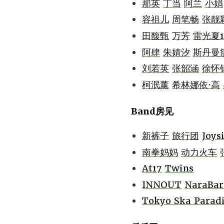
那英
丁当
阿兰
小娟
容祖儿
周笔畅
张靓
田馥甄
万芳
雷光夏1
阿肆
朱婧汐
斯丹曼
刘若英
张韶涵
徐怀
柯泯薰
希林娜依·高
Band房见
新裤子
旅行团
Joys
南拳妈妈
动力火车
At17
Twins
INNOUT
NaraBar
Tokyo Ska Paradi