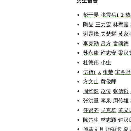
男生宿舍
彭于晏
张震岳1
2
热
陶喆
王力宏
林宥嘉
谢霆锋
关楚耀
黄家
李克勤
吕方
雷颂德
苏永康
许志安
梁汉
杜德伟
小虫
伍佰1
2
张楚
宋冬野
方文山
黄俊郎
周华健
赵传
张信哲
张洪量
李泉
周传雄
任贤齐
吴克群
黄义
陈楚生
林志颖
钟汉
施鑫文月
地磁卡
夏