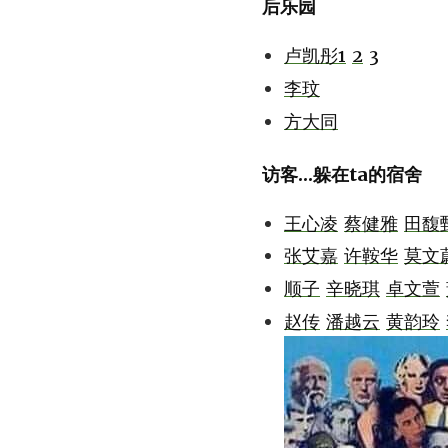
后乐园
卢凯彤1
2
3
李玟
方大同
访客...躲在ta的宿舍
王心凌
蔡健雅
田馥
张艾嘉
许鞍华
莫文
顺子
辛晓琪
卓文萱
赵传
潘越云
黄韵玲