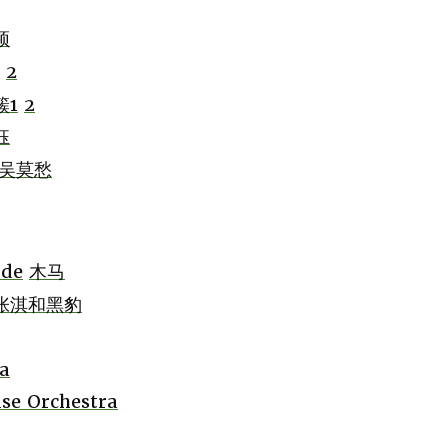
颖
2
簇1
2
钰
吴莫愁
ide
木马
张淇和黑豹
a
se Orchestra