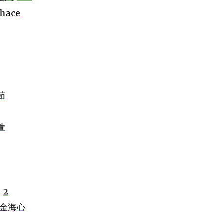
hace
茹
萱
2
金海心