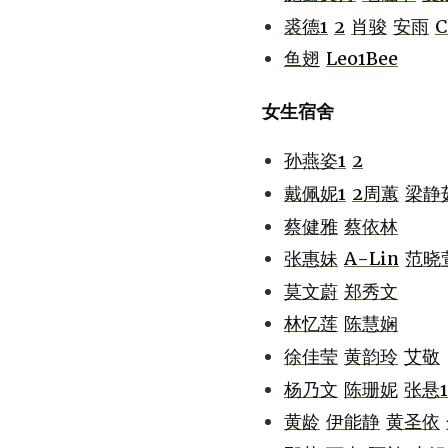
裘德1
2
肖骏
安雨
C
鱼翅
Leo1Bee
女生宿舍
孙燕姿1
2
戴佩妮1
2
周蕙
梁静
蔡健雅
蔡依林
张惠妹
A-Lin
范晓
莫文蔚
郑秀文
林忆莲
陈慧娴
徐佳莹
黄韵玲
艾敬
杨乃文
陈珊妮
张悬1
黄龄
伊能静
黄圣依