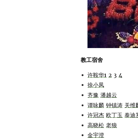
教工宿舍
许鞍华1
2
3
4
徐小凤
齐豫
潘越云
谭咏麟
钟镇涛
关维
许冠杰
欧丁玉
泰迪
高晓松
老狼
金宇澄