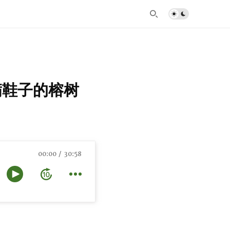
挂满鞋子的榕树
00:00
30:58