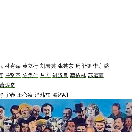
甄
林宥嘉
黄立行
刘若英
张芸京
周华健
李宗盛
蔚
任贤齐
陈奂仁
吕方
钟汉良
蔡依林
苏运莹
萧煌奇
李宇春
王心凌
潘玮柏
游鸿明