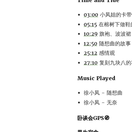
Time and Tide
03:00
小凤姐的卡带
05:15
在榕树下做鞋
10:29
旗袍、波波裙
12:50
随想曲的故事
25:12
感情观
27:10
复刻九块八的
Music Played
徐小凤 - 随想曲
徐小凤 - 无奈
卧谈会GPS🧭