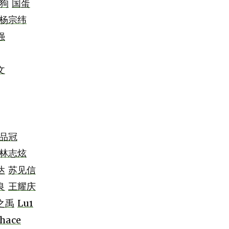
狗
国蛋
杨宗纬
强
文
品冠
林志炫
达
苏见信
良
王耀庆
之禹
Lu1
hace