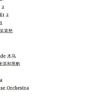
2
簇1
2
钰
吴莫愁
ide
木马
张淇和黑豹
a
se Orchestra