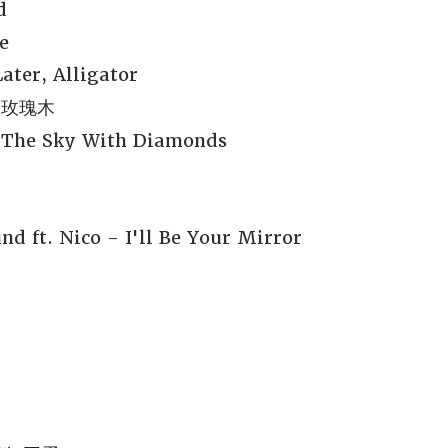
d
e
ter, Alligator
- 玫瑰木
n The Sky With Diamonds
d ft. Nico - I'll Be Your Mirror