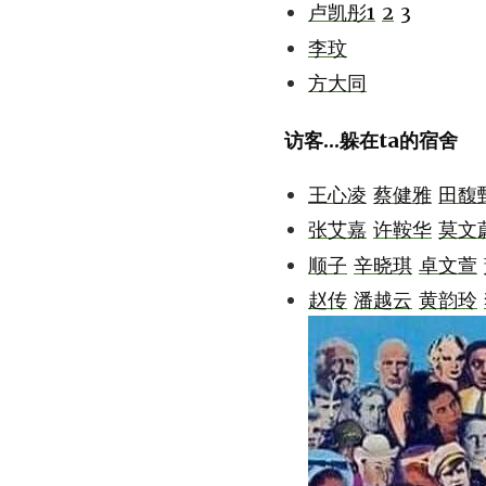
卢凯彤1
2
3
李玟
方大同
访客...躲在ta的宿舍
王心凌
蔡健雅
田馥
张艾嘉
许鞍华
莫文
顺子
辛晓琪
卓文萱
赵传
潘越云
黄韵玲