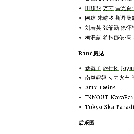
田馥甄
万芳
雷光夏1
阿肆
朱婧汐
斯丹曼
刘若英
张韶涵
徐怀
柯泯薰
希林娜依·高
Band房见
新裤子
旅行团
Joys
南拳妈妈
动力火车
At17
Twins
INNOUT
NaraBar
Tokyo Ska Paradi
后乐园