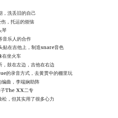
期，洗丢旧的自己
受伤，托运的烦恼
头琴
等音乐人的合作
贴在吉他上，制造snare音色
像在坐火车
听，鼓在左边，吉他在右边
ogue的录音方式，去黄贯中的棚里玩
的编曲，李端娴助阵
子The XX二专
放松，但其实用了很多心力