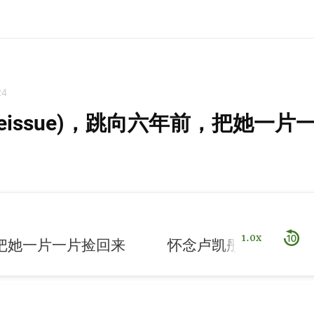
24
eissue)，跳向六年前，把她一片
1.0x
一片一片捡回来