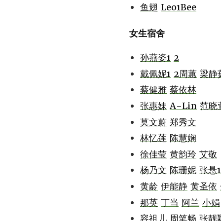
鱼翅
Leo1Bee
女生宿舍
孙燕姿1
2
戴佩妮1
2
周蕙
梁静
蔡健雅
蔡依林
张惠妹
A-Lin
范晓
莫文蔚
郑秀文
林忆莲
陈慧娴
徐佳莹
黄韵玲
艾敬
杨乃文
陈珊妮
张悬1
黄龄
伊能静
黄圣依
那英
丁当
阿兰
小娟
容祖儿
周笔畅
张靓