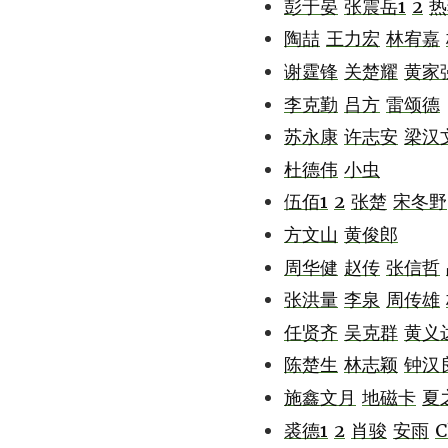
彭于晏
张震岳1
2
热
陶喆
王力宏
林宥嘉
谢霆锋
关楚耀
黄家
李克勤
吕方
雷颂德
苏永康
许志安
梁汉
杜德伟
小虫
伍佰1
2
张楚
宋冬野
方文山
黄俊郎
周华健
赵传
张信哲
张洪量
李泉
周传雄
任贤齐
吴克群
黄义
陈楚生
林志颖
钟汉
施鑫文月
地磁卡
夏
裘德1
2
肖骏
安雨
C