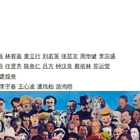
甄
林宥嘉
黄立行
刘若英
张芸京
周华健
李宗盛
蔚
任贤齐
陈奂仁
吕方
钟汉良
蔡依林
苏运莹
萧煌奇
李宇春
王心凌
潘玮柏
游鸿明