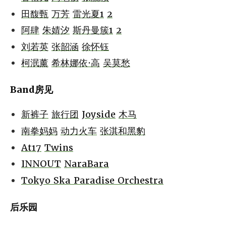
田馥甄
万芳
雷光夏1
2
阿肆
朱婧汐
斯丹曼簇1
2
刘若英
张韶涵
徐怀钰
柯泯薰
希林娜依·高
吴莫愁
Band房见
新裤子
旅行团
Joyside
木马
南拳妈妈
动力火车
张淇和黑豹
At17
Twins
INNOUT
NaraBara
Tokyo Ska Paradise Orchestra
后乐园