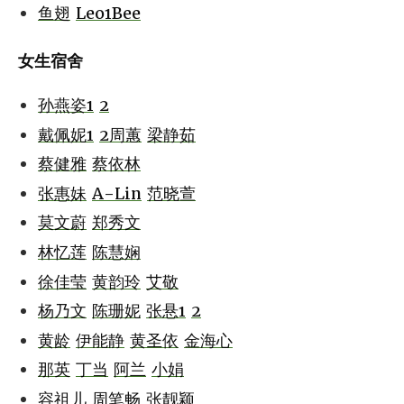
鱼翅
Leo1Bee
女生宿舍
孙燕姿1
2
戴佩妮1
2
周蕙
梁静茹
蔡健雅
蔡依林
张惠妹
A-Lin
范晓萱
莫文蔚
郑秀文
林忆莲
陈慧娴
徐佳莹
黄韵玲
艾敬
杨乃文
陈珊妮
张悬1
2
黄龄
伊能静
黄圣依
金海心
那英
丁当
阿兰
小娟
容祖儿
周笔畅
张靓颖