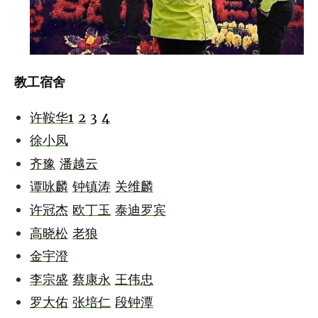
教工宿舍
许鞍华1
2
3
4
徐小凤
齐豫
潘越云
谭咏麟
钟镇涛
关维麟
许冠杰
欧丁玉
泰迪罗宾
高晓松
老狼
金宇澄
李宗盛
蔡康永
王伟忠
罗大佑
张培仁
段钟潭