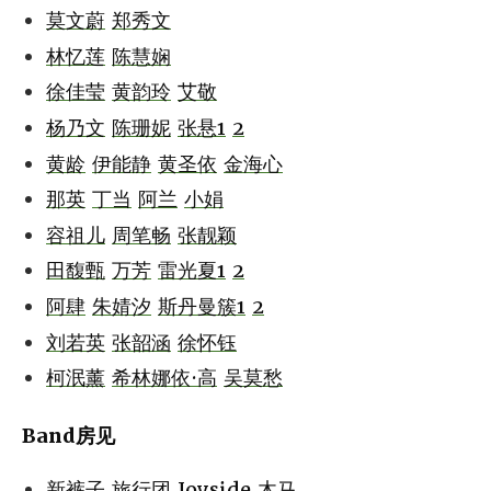
莫文蔚
郑秀文
林忆莲
陈慧娴
徐佳莹
黄韵玲
艾敬
杨乃文
陈珊妮
张悬1
2
黄龄
伊能静
黄圣依
金海心
那英
丁当
阿兰
小娟
容祖儿
周笔畅
张靓颖
田馥甄
万芳
雷光夏1
2
阿肆
朱婧汐
斯丹曼簇1
2
刘若英
张韶涵
徐怀钰
柯泯薰
希林娜依·高
吴莫愁
Band房见
新裤子
旅行团
Joyside
木马