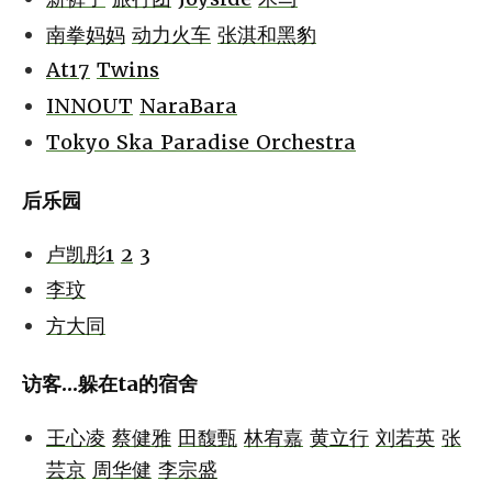
南拳妈妈
动力火车
张淇和黑豹
At17
Twins
INNOUT
NaraBara
Tokyo Ska Paradise Orchestra
后乐园
卢凯彤1
2
3
李玟
方大同
访客...躲在ta的宿舍
王心凌
蔡健雅
田馥甄
林宥嘉
黄立行
刘若英
张
芸京
周华健
李宗盛