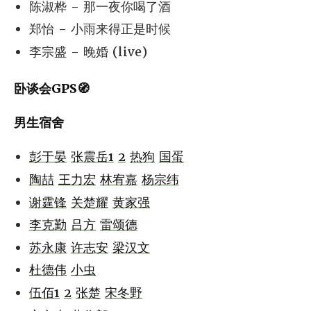
陈淑桦 - 那一夜你喝了酒
郑怡 - 小雨来得正是时候
李宗盛 - 晚婚 (live)
卧谈会GPS🧭
男生宿舍
彭于晏
张震岳1
2
热狗
国蛋
陶喆
王力宏
林宥嘉
杨宗纬
谢霆锋
关楚耀
黄家强
李克勤
吕方
雷颂德
苏永康
许志安
梁汉文
杜德伟
小虫
伍佰1
2
张楚
宋冬野