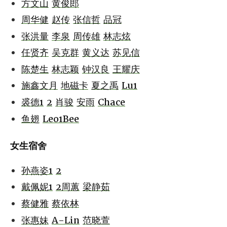
方文山
黄俊郎
周华健
赵传
张信哲
品冠
张洪量
李泉
周传雄
林志炫
任贤齐
吴克群
黄义达
苏见信
陈楚生
林志颖
钟汉良
王耀庆
施鑫文月
地磁卡
夏之禹
Lu1
裘德1
2
肖骏
安雨
Chace
鱼翅
Leo1Bee
女生宿舍
孙燕姿1
2
戴佩妮1
2
周蕙
梁静茹
蔡健雅
蔡依林
张惠妹
A-Lin
范晓萱