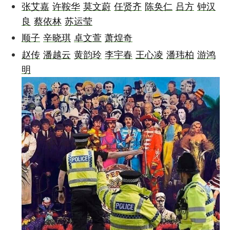
张艾嘉
许鞍华
莫文蔚
任贤齐
陈奂仁
吕方
钟汉
良
蔡依林
苏运莹
顺子
辛晓琪
卓文萱
萧煌奇
赵传
潘越云
黄韵玲
李宇春
王心凌
潘玮柏
游鸿
明