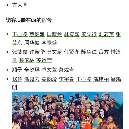
方大同
访客...躲在ta的宿舍
王心凌
蔡健雅
田馥甄
林宥嘉
黄立行
刘若英
张
芸京
周华健
李宗盛
张艾嘉
许鞍华
莫文蔚
任贤齐
陈奂仁
吕方
钟汉
良
蔡依林
苏运莹
顺子
辛晓琪
卓文萱
萧煌奇
赵传
潘越云
黄韵玲
李宇春
王心凌
潘玮柏
游鸿
明