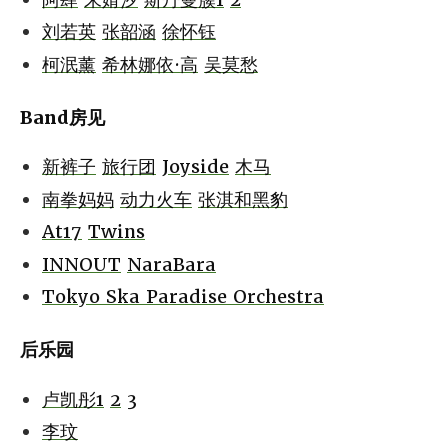
刘若英
张韶涵
徐怀钰
柯泯薰
希林娜依·高
吴莫愁
Band房见
新裤子
旅行团
Joyside
木马
南拳妈妈
动力火车
张淇和黑豹
At17
Twins
INNOUT
NaraBara
Tokyo Ska Paradise Orchestra
后乐园
卢凯彤1
2
3
李玟