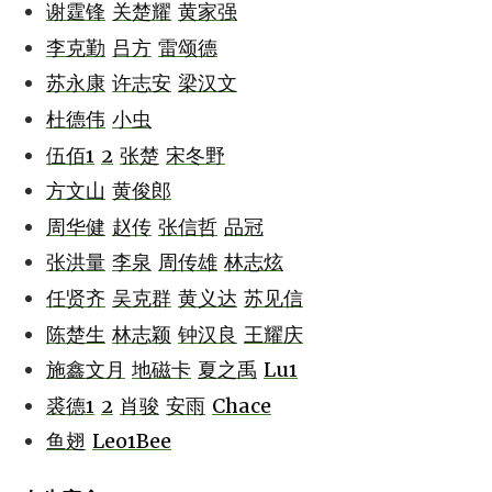
谢霆锋
关楚耀
黄家强
李克勤
吕方
雷颂德
苏永康
许志安
梁汉文
杜德伟
小虫
伍佰1
2
张楚
宋冬野
方文山
黄俊郎
周华健
赵传
张信哲
品冠
张洪量
李泉
周传雄
林志炫
任贤齐
吴克群
黄义达
苏见信
陈楚生
林志颖
钟汉良
王耀庆
施鑫文月
地磁卡
夏之禹
Lu1
裘德1
2
肖骏
安雨
Chace
鱼翅
Leo1Bee