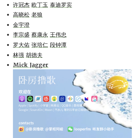
许冠杰
欧丁玉
泰迪罗宾
高晓松
老狼
金宇澄
李宗盛
蔡康永
王伟忠
罗大佑
张培仁
段钟潭
林强
胡德夫
Mick Jagger