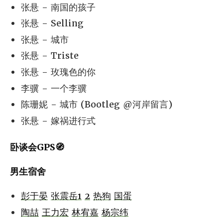
张悬 - 南国的孩子
张悬 - Selling
张悬 - 城市
张悬 - Triste
张悬 - 玫瑰色的你
李骥 - 一个李骥
陈珊妮 - 城市 (Bootleg @河岸留言)
张悬 - 嫁祸进行式
卧谈会GPS🧭
男生宿舍
彭于晏
张震岳1
2
热狗
国蛋
陶喆
王力宏
林宥嘉
杨宗纬