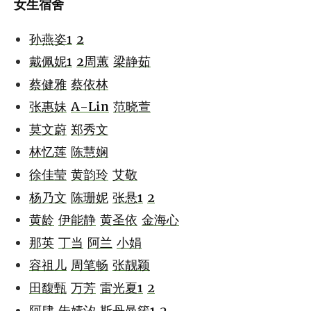
女生宿舍
孙燕姿1
2
戴佩妮1
2
周蕙
梁静茹
蔡健雅
蔡依林
张惠妹
A-Lin
范晓萱
莫文蔚
郑秀文
林忆莲
陈慧娴
徐佳莹
黄韵玲
艾敬
杨乃文
陈珊妮
张悬1
2
黄龄
伊能静
黄圣依
金海心
那英
丁当
阿兰
小娟
容祖儿
周笔畅
张靓颖
田馥甄
万芳
雷光夏1
2
阿肆
朱婧汐
斯丹曼簇1
2