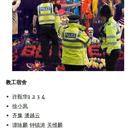
教工宿舍
许鞍华1
2
3
4
徐小凤
齐豫
潘越云
谭咏麟
钟镇涛
关维麟