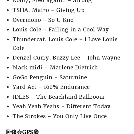
Romy, Fred again.. - Strong
TSHA, Mafro - Giving Up
Overmono - So U Kno
Louis Cole - Failing in a Cool Way
Thundercat, Louis Cole - I Love Louis
Cole
Denzel Curry, Buzzy Lee - John Wayne
black midi - Marlene Dietrich
GoGo Penguin - Saturnine
Yard Act - 100% Endurance
IDLES - The Beachland Ballroom
Yeah Yeah Yeahs - Different Today
The Strokes - You Only Live Once
卧谈会GPS🧭