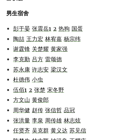
男生宿舍
彭于晏
张震岳1
2
热狗
国蛋
陶喆
王力宏
林宥嘉
杨宗纬
谢霆锋
关楚耀
黄家强
李克勤
吕方
雷颂德
苏永康
许志安
梁汉文
杜德伟
小虫
伍佰1
2
张楚
宋冬野
方文山
黄俊郎
周华健
赵传
张信哲
品冠
张洪量
李泉
周传雄
林志炫
任贤齐
吴克群
黄义达
苏见信