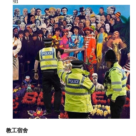
明
教工宿舍