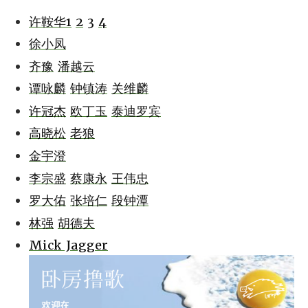
许鞍华1
2
3
4
徐小凤
齐豫
潘越云
谭咏麟
钟镇涛
关维麟
许冠杰
欧丁玉
泰迪罗宾
高晓松
老狼
金宇澄
李宗盛
蔡康永
王伟忠
罗大佑
张培仁
段钟潭
林强
胡德夫
Mick Jagger