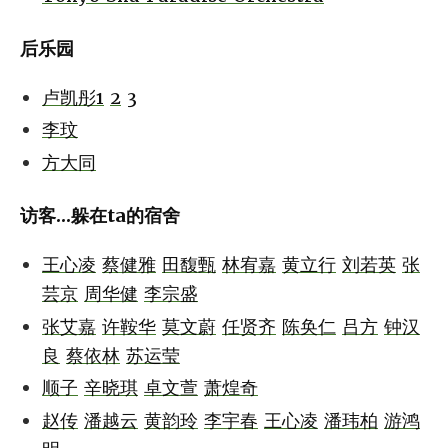
后乐园
卢凯彤1
2
3
李玟
方大同
访客...躲在ta的宿舍
王心凌
蔡健雅
田馥甄
林宥嘉
黄立行
刘若英
张
芸京
周华健
李宗盛
张艾嘉
许鞍华
莫文蔚
任贤齐
陈奂仁
吕方
钟汉
良
蔡依林
苏运莹
顺子
辛晓琪
卓文萱
萧煌奇
赵传
潘越云
黄韵玲
李宇春
王心凌
潘玮柏
游鸿