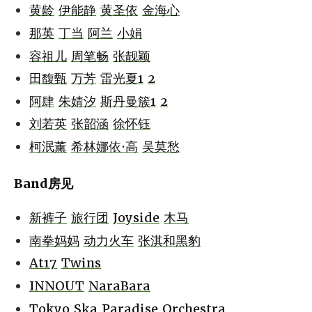
黄龄
伊能静
黄圣依
金海心
那英
丁当
阿兰
小娟
容祖儿
周笔畅
张靓颖
田馥甄
万芳
雷光夏1
2
阿肆
朱婧汐
斯丹曼簇1
2
刘若英
张韶涵
徐怀钰
柯泯薰
希林娜依·高
吴莫愁
Band房见
新裤子
旅行团
Joyside
木马
南拳妈妈
动力火车
张淇和黑豹
At17
Twins
INNOUT
NaraBara
Tokyo Ska Paradise Orchestra