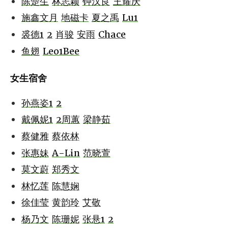
陈楚生
林志颖
钟汉良
王耀庆
施鑫文月
地磁卡
夏之禹
Lu1
裘德1
2
肖骏
安雨
Chace
鱼翅
Leo1Bee
女生宿舍
孙燕姿1
2
戴佩妮1
2
周蕙
梁静茹
蔡健雅
蔡依林
张惠妹
A-Lin
范晓萱
莫文蔚
郑秀文
林忆莲
陈慧娴
徐佳莹
黄韵玲
艾敬
杨乃文
陈珊妮
张悬1
2