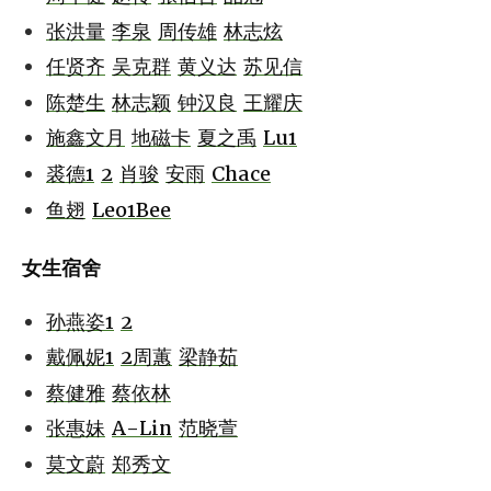
张洪量
李泉
周传雄
林志炫
任贤齐
吴克群
黄义达
苏见信
陈楚生
林志颖
钟汉良
王耀庆
施鑫文月
地磁卡
夏之禹
Lu1
裘德1
2
肖骏
安雨
Chace
鱼翅
Leo1Bee
女生宿舍
孙燕姿1
2
戴佩妮1
2
周蕙
梁静茹
蔡健雅
蔡依林
张惠妹
A-Lin
范晓萱
莫文蔚
郑秀文