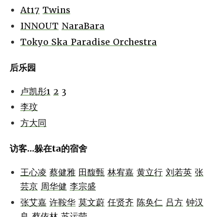
At17
Twins
INNOUT
NaraBara
Tokyo Ska Paradise Orchestra
后乐园
卢凯彤1
2
3
李玟
方大同
访客...躲在ta的宿舍
王心凌
蔡健雅
田馥甄
林宥嘉
黄立行
刘若英
张
芸京
周华健
李宗盛
张艾嘉
许鞍华
莫文蔚
任贤齐
陈奂仁
吕方
钟汉
良
蔡依林
苏运莹