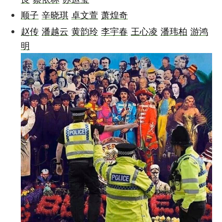
顺子
辛晓琪
卓文萱
萧煌奇
赵传
潘越云
黄韵玲
李宇春
王心凌
潘玮柏
游鸿
明