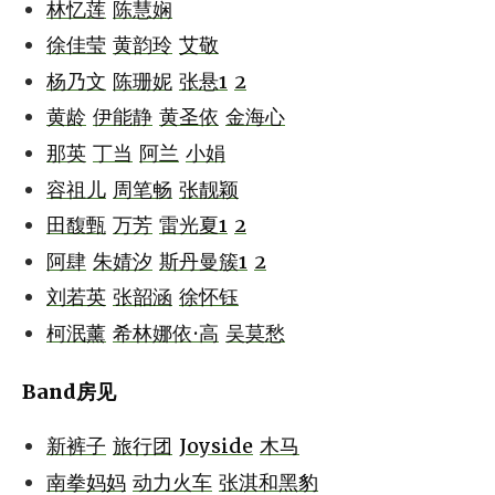
林忆莲
陈慧娴
徐佳莹
黄韵玲
艾敬
杨乃文
陈珊妮
张悬1
2
黄龄
伊能静
黄圣依
金海心
那英
丁当
阿兰
小娟
容祖儿
周笔畅
张靓颖
田馥甄
万芳
雷光夏1
2
阿肆
朱婧汐
斯丹曼簇1
2
刘若英
张韶涵
徐怀钰
柯泯薰
希林娜依·高
吴莫愁
Band房见
新裤子
旅行团
Joyside
木马
南拳妈妈
动力火车
张淇和黑豹