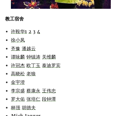
教工宿舍
许鞍华1
2
3
4
徐小凤
齐豫
潘越云
谭咏麟
钟镇涛
关维麟
许冠杰
欧丁玉
泰迪罗宾
高晓松
老狼
金宇澄
李宗盛
蔡康永
王伟忠
罗大佑
张培仁
段钟潭
林强
胡德夫
Mick Jagger