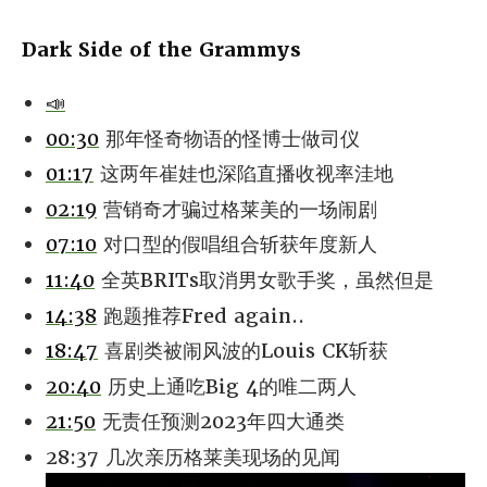
Dark Side of the Grammys
📣
00:30
那年怪奇物语的怪博士做司仪
01:17
这两年崔娃也深陷直播收视率洼地
02:19
营销奇才骗过格莱美的一场闹剧
07:10
对口型的假唱组合斩获年度新人
11:40
全英BRITs取消男女歌手奖，虽然但是
14:38
跑题推荐Fred again..
18:47
喜剧类被闹风波的Louis CK斩获
20:40
历史上通吃Big 4的唯二两人
21:50
无责任预测2023年四大通类
28:37 几次亲历格莱美现场的见闻