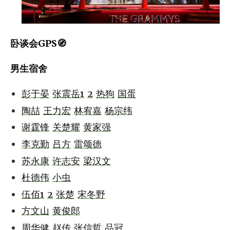
卧谈会GPS🧭
男生宿舍
彭于晏
张震岳1
2
热狗
国蛋
陶喆
王力宏
林宥嘉
杨宗纬
谢霆锋
关楚耀
黄家强
李克勤
吕方
雷颂德
苏永康
许志安
梁汉文
杜德伟
小虫
伍佰1
2
张楚
宋冬野
方文山
黄俊郎
周华健
赵传
张信哲
品冠