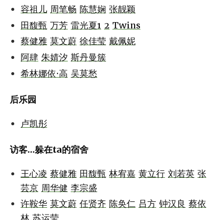
容祖儿
周笔畅
陈慧娴
张靓颖
田馥甄
万芳
雷光夏1
2
Twins
蔡健雅
莫文蔚
徐佳莹
戴佩妮
阿肆
朱婧汐
斯丹曼簇
希林娜依·高
吴莫愁
后乐园
卢凯彤
访客...躲在ta的宿舍
王心凌
蔡健雅
田馥甄
林宥嘉
黄立行
刘若英
张
芸京
周华健
李宗盛
许鞍华
莫文蔚
任贤齐
陈奂仁
吕方
钟汉良
蔡依
林
苏运莹