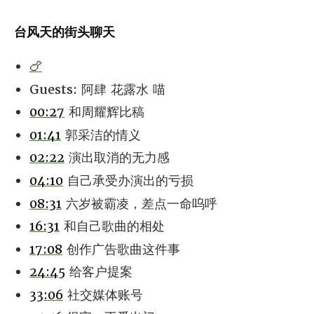
台风天的街头聊天
🍗
Guests: 阿肆 花露水 喵
00:27
和周耀辉比稿
01:41
郭采洁的情义
02:22
演出取消的无力感
04:10
自己承受办演出的亏损
08:31
六岁被霸凌，差点一命呜呼
16:31
和自己歌曲的相处
17:08
创作广告歌曲这件事
24:45
给客户提案
33:06
社交媒体账号