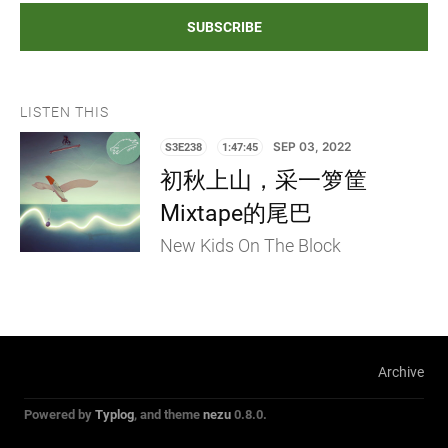
SUBSCRIBE
LISTEN THIS
S3E238
1:47:45
SEP 03, 2022
初秋上山，采一箩筐
Mixtape的尾巴
New Kids On The Block
Archive
Powered by
Typlog
, and theme
nezu
0.8.0.