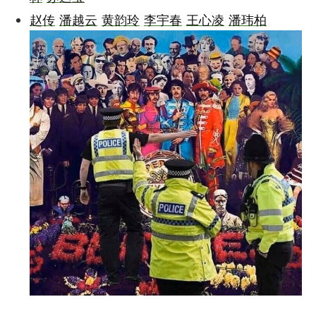
赵传
潘越云
黄韵玲
李宇春
王心凌
潘玮柏