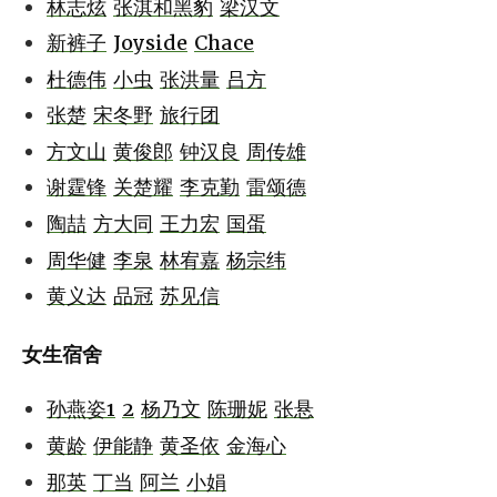
林志炫
张淇和黑豹
梁汉文
新裤子
Joyside
Chace
杜德伟
小虫
张洪量
吕方
张楚
宋冬野
旅行团
方文山
黄俊郎
钟汉良
周传雄
谢霆锋
关楚耀
李克勤
雷颂德
陶喆
方大同
王力宏
国蛋
周华健
李泉
林宥嘉
杨宗纬
黄义达
品冠
苏见信
女生宿舍
孙燕姿1
2
杨乃文
陈珊妮
张悬
黄龄
伊能静
黄圣依
金海心
那英
丁当
阿兰
小娟