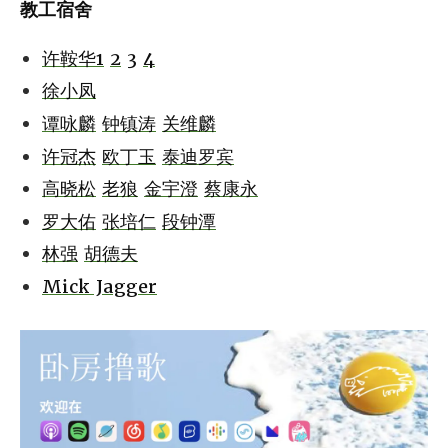
教工宿舍
许鞍华1
2
3
4
徐小凤
谭咏麟
钟镇涛
关维麟
许冠杰
欧丁玉
泰迪罗宾
高晓松
老狼
金宇澄
蔡康永
罗大佑
张培仁
段钟潭
林强
胡德夫
Mick Jagger