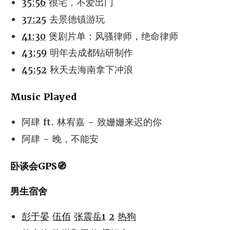
35:56
很宅，不爱出门
37:25
去景德镇游玩
41:30
煲剧片单：风骚律师，绝命律师
43:59
明年去成都钻研制作
45:52
秋天去海南拿下冲浪
Music Played
阿肆 ft. 林宥嘉 - 致姗姗来迟的你
阿肆 - 晚，不能安
卧谈会GPS🧭
男生宿舍
彭于晏
伍佰
张震岳1
2
热狗