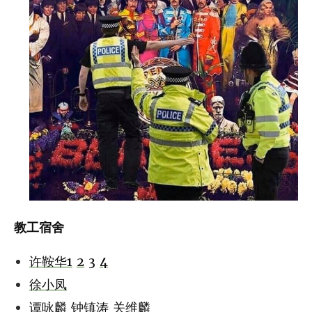
教工宿舍
许鞍华1
2
3
4
徐小凤
谭咏麟
钟镇涛
关维麟