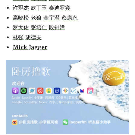
许冠杰
欧丁玉
泰迪罗宾
高晓松
老狼
金宇澄
蔡康永
罗大佑
张培仁
段钟潭
林强
胡德夫
Mick Jagger