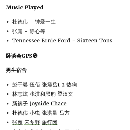
Music Played
杜德伟 - 钟爱一生
张露 - 静心等
Tennessee Ernie Ford - Sixteen Tons
卧谈会GPS🧭
男生宿舍
彭于晏
伍佰
张震岳1
2
热狗
林志炫
张淇和黑豹
梁汉文
新裤子
Joyside
Chace
杜德伟
小虫
张洪量
吕方
张楚
宋冬野
旅行团