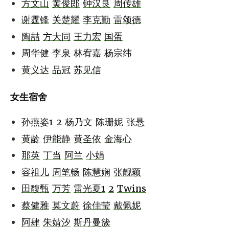
方文山
黄俊郎
钟汉良
周传雄
谢霆锋
关楚耀
李克勤
雷颂德
陶喆
方大同
王力宏
国蛋
周华健
李泉
林宥嘉
杨宗纬
黄义达
品冠
苏见信
女生宿舍
孙燕姿1
2
杨乃文
陈珊妮
张悬
黄龄
伊能静
黄圣依
金海心
那英
丁当
阿兰
小娟
容祖儿
周笔畅
陈慧娴
张靓颖
田馥甄
万芳
雷光夏1
2
Twins
蔡健雅
莫文蔚
徐佳莹
戴佩妮
阿肆
朱婧汐
斯丹曼簇