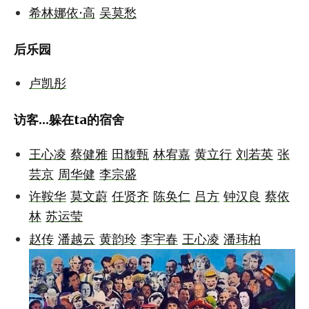
希林娜依·高
吴莫愁
后乐园
卢凯彤
访客...躲在ta的宿舍
王心凌
蔡健雅
田馥甄
林宥嘉
黄立行
刘若英
张
芸京
周华健
李宗盛
许鞍华
莫文蔚
任贤齐
陈奂仁
吕方
钟汉良
蔡依
林
苏运莹
赵传
潘越云
黄韵玲
李宇春
王心凌
潘玮柏