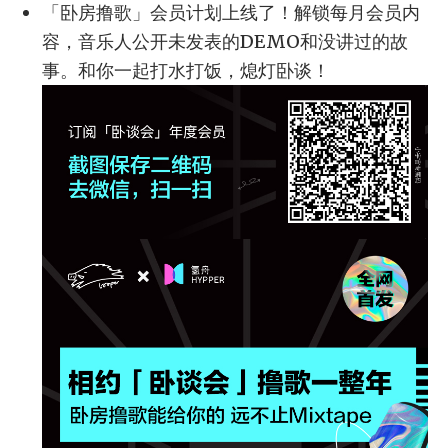
「卧房撸歌」会员计划上线了！解锁每月会员内
容，音乐人公开未发表的DEMO和没讲过的故
事。和你一起打水打饭，熄灯卧谈！