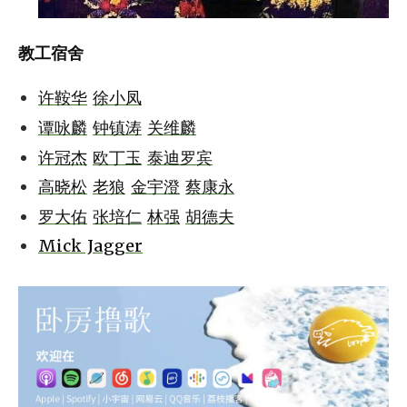
教工宿舍
许鞍华
徐小凤
谭咏麟
钟镇涛
关维麟
许冠杰
欧丁玉
泰迪罗宾
高晓松
老狼
金宇澄
蔡康永
罗大佑
张培仁
林强
胡德夫
Mick Jagger