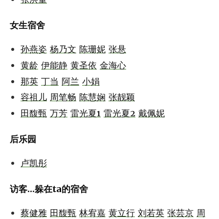
女生宿舍
孙燕姿
杨乃文
陈珊妮
张悬
黄龄
伊能静
黄圣依
金海心
那英
丁当
阿兰
小娟
容祖儿
周笔畅
陈慧娴
张靓颖
田馥甄
万芳
雷光夏1
雷光夏2
戴佩妮
后乐园
卢凯彤
访客...躲在ta的宿舍
蔡健雅
田馥甄
林宥嘉
黄立行
刘若英
张芸京
周