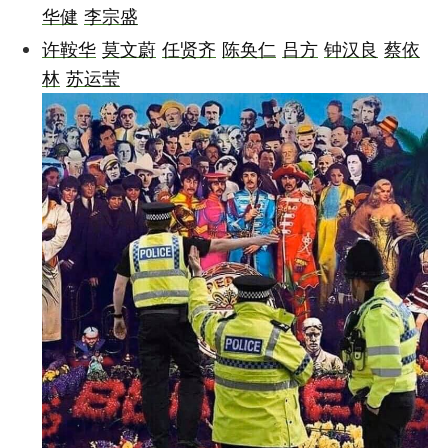
华健
李宗盛
许鞍华
莫文蔚
任贤齐
陈奂仁
吕方
钟汉良
蔡依
林
苏运莹