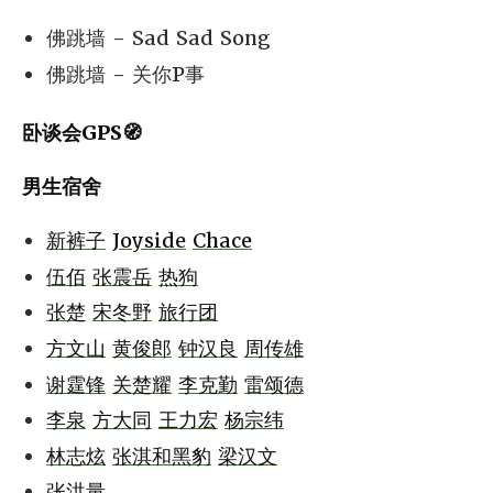
佛跳墙 - Sad Sad Song
佛跳墙 - 关你P事
卧谈会GPS🧭
男生宿舍
新裤子
Joyside
Chace
伍佰
张震岳
热狗
张楚
宋冬野
旅行团
方文山
黄俊郎
钟汉良
周传雄
谢霆锋
关楚耀
李克勤
雷颂德
李泉
方大同
王力宏
杨宗纬
林志炫
张淇和黑豹
梁汉文
张洪量