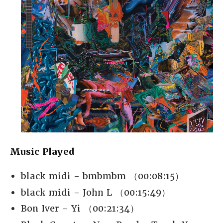
Music Played
black midi - bmbmbm （00:08:15）
black midi - John L （00:15:49）
Bon Iver - Yi （00:21:34）