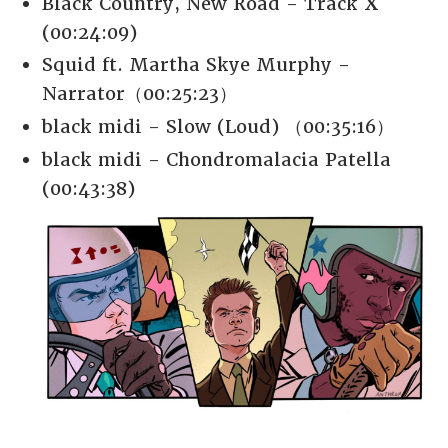
Black Country, New Road - Track X
(00:24:09)
Squid ft. Martha Skye Murphy -
Narrator（00:25:23）
black midi - Slow (Loud) （00:35:16）
black midi - Chondromalacia Patella
(00:43:38)