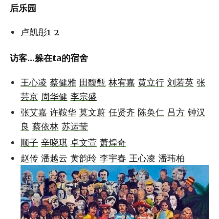
后乐园
卢凯彤1
2
访客...躲在ta的宿舍
王心凌
蔡健雅
田馥甄
林宥嘉
黄立行
刘若英
张
芸京
周华健
李宗盛
张艾嘉
许鞍华
莫文蔚
任贤齐
陈奂仁
吕方
钟汉
良
蔡依林
苏运莹
顺子
辛晓琪
卓文萱
萧煌奇
赵传
潘越云
黄韵玲
李宇春
王心凌
潘玮柏