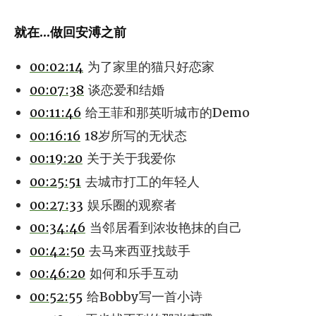
就在...做回安溥之前
00:02:14
为了家里的猫只好恋家
00:07:38
谈恋爱和结婚
00:11:46
给王菲和那英听城市的Demo
00:16:16
18岁所写的无状态
00:19:20
关于关于我爱你
00:25:51
去城市打工的年轻人
00:27:33
娱乐圈的观察者
00:34:46
当邻居看到浓妆艳抹的自己
00:42:50
去马来西亚找鼓手
00:46:20
如何和乐手互动
00:52:55
给Bobby写一首小诗