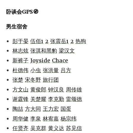
卧谈会GPS🧭
男生宿舍
彭于晏
伍佰1
2
张震岳1
2
热狗
林志炫
张淇和黑豹
梁汉文
新裤子
Joyside
Chace
杜德伟
小虫
张洪量
吕方
张楚
宋冬野
旅行团
方文山
黄俊郎
钟汉良
周传雄
谢霆锋
关楚耀
李克勤
雷颂德
陶喆
方大同
王力宏
国蛋
周华健
李泉
林宥嘉
杨宗纬
任贤齐
吴克群
黄义达
苏见信