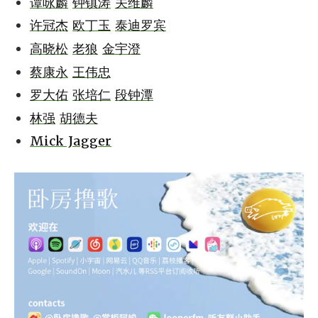
谭咏麟
钟镇涛
关维麟
许冠杰
欧丁玉
泰迪罗宾
高晓松
老狼
金宇澄
蔡康永
王伟忠
罗大佑
张培仁
段钟潭
林强
胡德夫
Mick Jagger