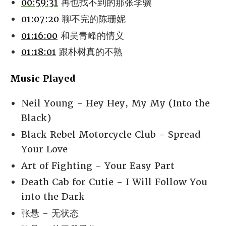
00:59:31
再也找不到的那张李骥
01:07:20
聊不完的陈珊妮
01:16:00
和吴青峰的情义
01:18:01
跟朴树真的不熟
Music Played
Neil Young - Hey Hey, My My (Into the
Black)
Black Rebel Motorcycle Club - Spread
Your Love
Art of Fighting - Your Easy Part
Death Cab for Cutie - I Will Follow You
into the Dark
张悬 - 无状态