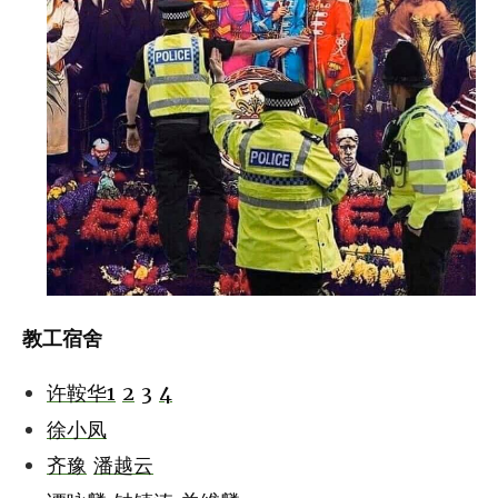
教工宿舍
许鞍华1
2
3
4
徐小凤
齐豫
潘越云