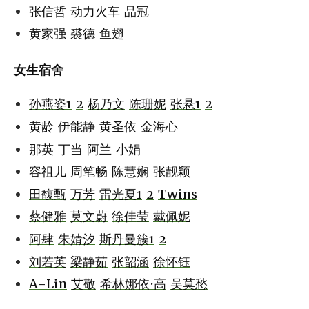
张信哲
动力火车
品冠
黄家强
裘德
鱼翅
女生宿舍
孙燕姿1
2
杨乃文
陈珊妮
张悬1
2
黄龄
伊能静
黄圣依
金海心
那英
丁当
阿兰
小娟
容祖儿
周笔畅
陈慧娴
张靓颖
田馥甄
万芳
雷光夏1
2
Twins
蔡健雅
莫文蔚
徐佳莹
戴佩妮
阿肆
朱婧汐
斯丹曼簇1
2
刘若英
梁静茹
张韶涵
徐怀钰
A-Lin
艾敬
希林娜依·高
吴莫愁